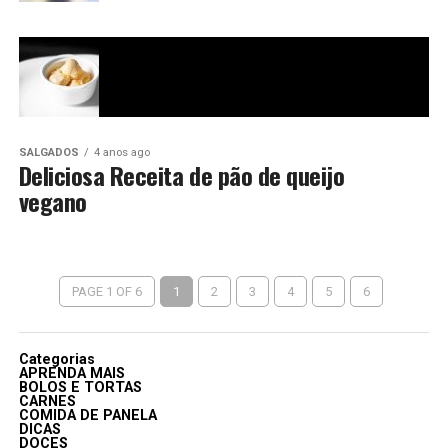
SALGADOS
4 anos ago
Deliciosa Receita de pão de queijo
vegano
PAGE 1 OF 6
1
2
3
4
5
6
Categorias
APRENDA MAIS
BOLOS E TORTAS
CARNES
COMIDA DE PANELA
DICAS
DOCES