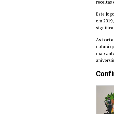
receitas 
Este jog
em 2019,
significa
As
torta
notará q
marcantes
aniversár
Confi