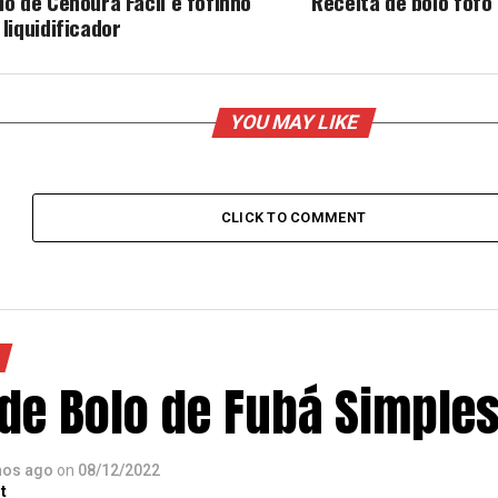
lo de Cenoura Fácil e fofinho
Receita de bolo fofo
 liquidificador
YOU MAY LIKE
CLICK TO COMMENT
 de Bolo de Fubá Simple
nos ago
on
08/12/2022
t