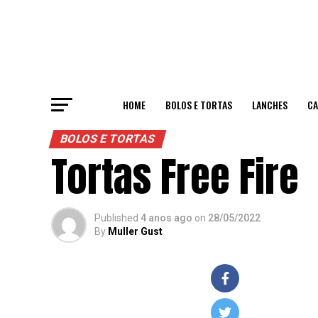
HOME
BOLOS E TORTAS
LANCHES
CA
BOLOS E TORTAS
Tortas Free Fire
Published
4 anos ago
on
28/05/2022
By
Muller Gust