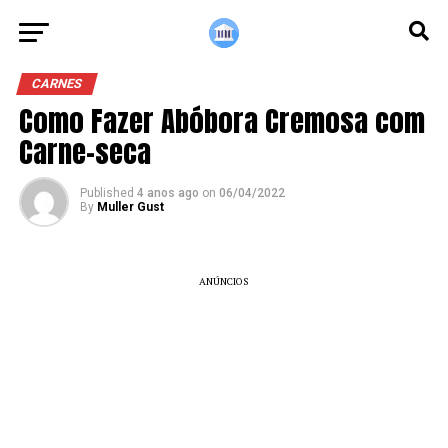
CARNES
Como Fazer Abóbora Cremosa com
Carne-seca
Published
4 anos ago
on
06/04/2022
By
Muller Gust
ANÚNCIOS