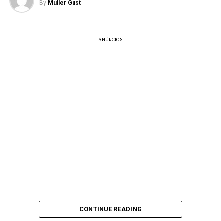
By
Muller Gust
Ingredientes:
ANÚNCIOS
1,5 kg de asas de peru
4 dentes de alho picados
1/4 xícara de mel
2 colheres de sopa de azeite de oliva
1 colher de sopa de molho de soja
1 colher de sopa de vinagre de maçã
1 colher de chá de páprica
Sal e pimenta a gosto
Modo de preparo:
Preaqueça o forno a 200°C.
CONTINUE READING