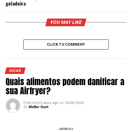
geladeira
YOU MAY LIKE
CLICK TO COMMENT
DICAS
Quais alimentos podem danificar a
sua Airfryer?
Published
3 anos ago
on
14/06/2023
By
Muller Gust
ANÚNCIOS