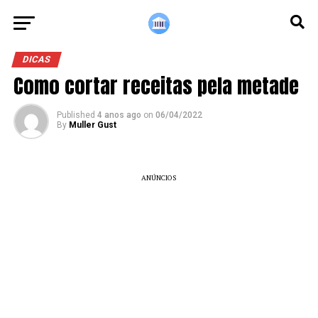
DICAS
Como cortar receitas pela metade
Published
4 anos ago
on
06/04/2022
By
Muller Gust
ANÚNCIOS